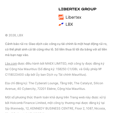
LIBERTEX GROUP
Libertex
LBX
© 2026, LBX
Cảnh báo rủi ro: Giao dịch các công cụ tài chính là một hoạt động rủi ro,
có thể phát sinh cả lãi cũng như lỗ. Số tiền thua lỗ tối đa bằng với số tiền
mà bạn nạp vào.
Lbx.com
được điều hành bởi MAEX LIMITED, một công ty được đăng ký
tại Cộng hòa Mauritius (Số đăng ký: 158250 C1/GBL và Giấy phép №
С118023400 cấp bởi Ủy ban Dịch vụ Tài chính Mauritius).
Địa chỉ đăng ký: The Cyberati Lounge, Tầng trệt, The Catalyst, Silicon
Avenue, 40 Cybercity, 72201 Ebène, Cộng hòa Mauritius.
Một số phương thức thanh toán khả dụng trên Trang web này được xử lý
bởi Holcomb Finance Limited, một công ty thương mại được đăng ký tại
Síp (Kennedy, 12, KENNEDY BUSINESS CENTRE, Floor 2, 1087, Nicosia,