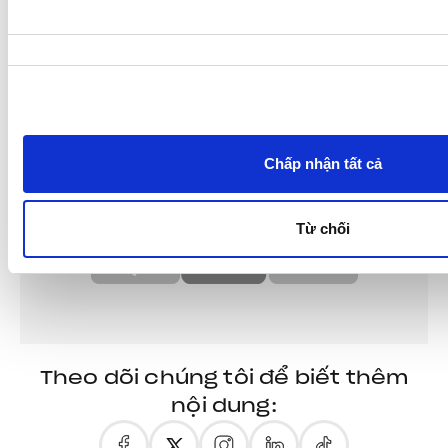
Lựa
chọn
chấp
thuận
Chấp nhận tất cả
Từ chối
Theo dõi chúng tôi để biết thêm
nội dung: