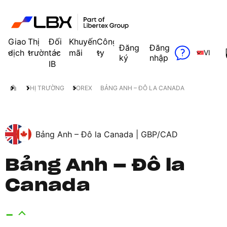
Giao
Thị
Đối
Khuyến
Công
Đăng
Đăng
dịch
trường
tác
mãi
ty
VI
ký
nhập
IB
THỊ TRƯỜNG
FOREX
BẢNG ANH – ĐÔ LA CANADA
Bảng Anh – Đô la Canada |
GBP/CAD
Bảng Anh – Đô la
Canada
-