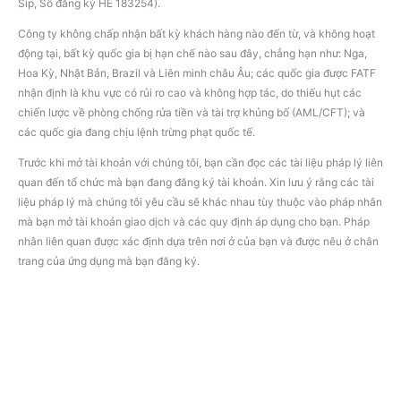
Síp, Số đăng ký HE 183254).
Công ty không chấp nhận bất kỳ khách hàng nào đến từ, và không hoạt
động tại, bất kỳ quốc gia bị hạn chế nào sau đây, chẳng hạn như: Nga,
Hoa Kỳ, Nhật Bản, Brazil và Liên minh châu Âu; các quốc gia được FATF
nhận định là khu vực có rủi ro cao và không hợp tác, do thiếu hụt các
chiến lược về phòng chống rửa tiền và tài trợ khủng bố (AML/CFT); và
các quốc gia đang chịu lệnh trừng phạt quốc tế.
Trước khi mở tài khoản với chúng tôi, bạn cần đọc các tài liệu pháp lý liên
quan đến tổ chức mà bạn đang đăng ký tài khoản. Xin lưu ý rằng các tài
liệu pháp lý mà chúng tôi yêu cầu sẽ khác nhau tùy thuộc vào pháp nhân
mà bạn mở tài khoản giao dịch và các quy định áp dụng cho bạn. Pháp
nhân liên quan được xác định dựa trên nơi ở của bạn và được nêu ở chân
trang của ứng dụng mà bạn đăng ký.