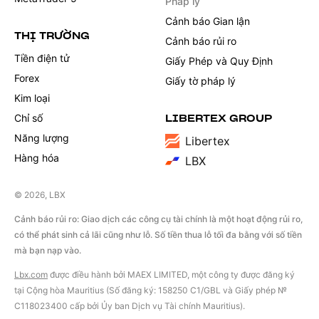
Pháp lý
Cảnh báo Gian lận
THỊ TRƯỜNG
Cảnh báo rủi ro
Tiền điện tử
Giấy Phép và Quy Định
Forex
Giấy tờ pháp lý
Kim loại
Chỉ số
LIBERTEX GROUP
Năng lượng
Libertex
Hàng hóa
LBX
© 2026, LBX
Cảnh báo rủi ro: Giao dịch các công cụ tài chính là một hoạt động rủi ro,
có thể phát sinh cả lãi cũng như lỗ. Số tiền thua lỗ tối đa bằng với số tiền
mà bạn nạp vào.
Lbx.com
được điều hành bởi MAEX LIMITED, một công ty được đăng ký
tại Cộng hòa Mauritius (Số đăng ký: 158250 C1/GBL và Giấy phép №
С118023400 cấp bởi Ủy ban Dịch vụ Tài chính Mauritius).