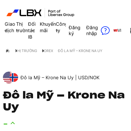
Giao
Thị
Đối
Khuyến
Công
Đăng
Đăng
dịch
trường
tác
mãi
ty
VI
ký
nhập
IB
THỊ TRƯỜNG
FOREX
ĐÔ LA MỸ – KRONE NA UY
Đô la Mỹ – Krone Na Uy |
USD/NOK
Đô la Mỹ – Krone Na
Uy
-