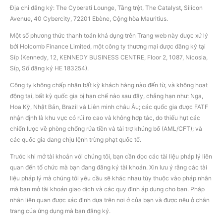
Địa chỉ đăng ký: The Cyberati Lounge, Tầng trệt, The Catalyst, Silicon
Avenue, 40 Cybercity, 72201 Ebène, Cộng hòa Mauritius.
Một số phương thức thanh toán khả dụng trên Trang web này được xử lý
bởi Holcomb Finance Limited, một công ty thương mại được đăng ký tại
Síp (Kennedy, 12, KENNEDY BUSINESS CENTRE, Floor 2, 1087, Nicosia,
Síp, Số đăng ký HE 183254).
Công ty không chấp nhận bất kỳ khách hàng nào đến từ, và không hoạt
động tại, bất kỳ quốc gia bị hạn chế nào sau đây, chẳng hạn như: Nga,
Hoa Kỳ, Nhật Bản, Brazil và Liên minh châu Âu; các quốc gia được FATF
nhận định là khu vực có rủi ro cao và không hợp tác, do thiếu hụt các
chiến lược về phòng chống rửa tiền và tài trợ khủng bố (AML/CFT); và
các quốc gia đang chịu lệnh trừng phạt quốc tế.
Trước khi mở tài khoản với chúng tôi, bạn cần đọc các tài liệu pháp lý liên
quan đến tổ chức mà bạn đang đăng ký tài khoản. Xin lưu ý rằng các tài
liệu pháp lý mà chúng tôi yêu cầu sẽ khác nhau tùy thuộc vào pháp nhân
mà bạn mở tài khoản giao dịch và các quy định áp dụng cho bạn. Pháp
nhân liên quan được xác định dựa trên nơi ở của bạn và được nêu ở chân
trang của ứng dụng mà bạn đăng ký.