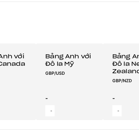
Anh với
Bảng Anh với
Bảng An
 Canada
Đô la Mỹ
Đô la 
Zealan
GBP/USD
GBP/NZD
-
-
-
-