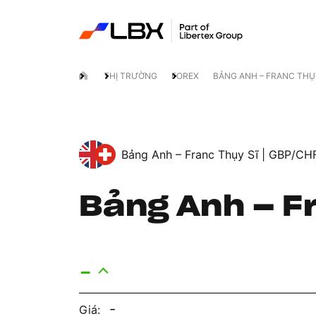
THỊ TRƯỜNG
FOREX
BẢNG ANH – FRANC THỤ
Bảng Anh – Franc Thụy Sĩ |
GBP/CH
Bảng Anh – F
-
-
Giá: