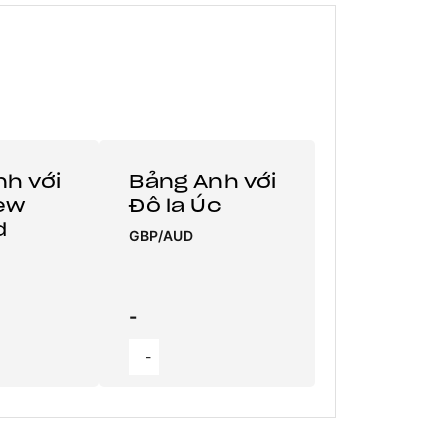
h với
Bảng Anh với
New
Đô la Úc
d
GBP/AUD
-
-