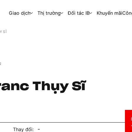
Giao dịch
Thị trường
Đối tác IB
Khuyến mãi
Côn
Y SĨ
F
ranc Thụy Sĩ
-
Thay đổi: