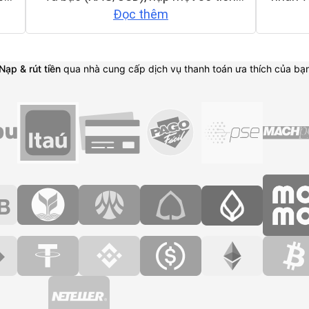
Nạp & rút tiền
qua nhà cung cấp dịch vụ thanh toán ưa thích của bạ