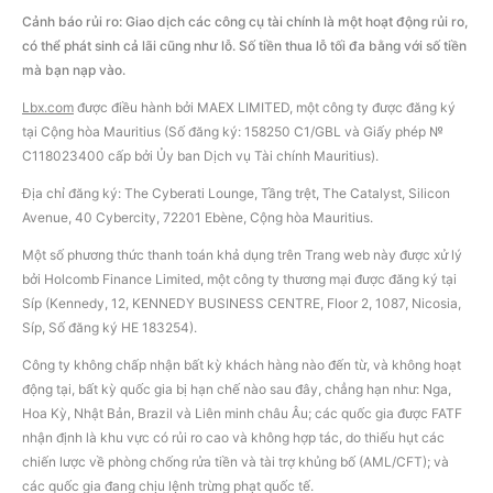
Cảnh báo rủi ro: Giao dịch các công cụ tài chính là một hoạt động rủi ro,
có thể phát sinh cả lãi cũng như lỗ. Số tiền thua lỗ tối đa bằng với số tiền
mà bạn nạp vào.
Lbx.com
được điều hành bởi MAEX LIMITED, một công ty được đăng ký
tại Cộng hòa Mauritius (Số đăng ký: 158250 C1/GBL và Giấy phép №
С118023400 cấp bởi Ủy ban Dịch vụ Tài chính Mauritius).
Địa chỉ đăng ký: The Cyberati Lounge, Tầng trệt, The Catalyst, Silicon
Avenue, 40 Cybercity, 72201 Ebène, Cộng hòa Mauritius.
Một số phương thức thanh toán khả dụng trên Trang web này được xử lý
bởi Holcomb Finance Limited, một công ty thương mại được đăng ký tại
Síp (Kennedy, 12, KENNEDY BUSINESS CENTRE, Floor 2, 1087, Nicosia,
Síp, Số đăng ký HE 183254).
Công ty không chấp nhận bất kỳ khách hàng nào đến từ, và không hoạt
động tại, bất kỳ quốc gia bị hạn chế nào sau đây, chẳng hạn như: Nga,
Hoa Kỳ, Nhật Bản, Brazil và Liên minh châu Âu; các quốc gia được FATF
nhận định là khu vực có rủi ro cao và không hợp tác, do thiếu hụt các
chiến lược về phòng chống rửa tiền và tài trợ khủng bố (AML/CFT); và
các quốc gia đang chịu lệnh trừng phạt quốc tế.