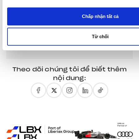
thuận
Chấp nhận tất cả
Từ chối
Theo dõi chúng tôi để biết thêm
nội dung: