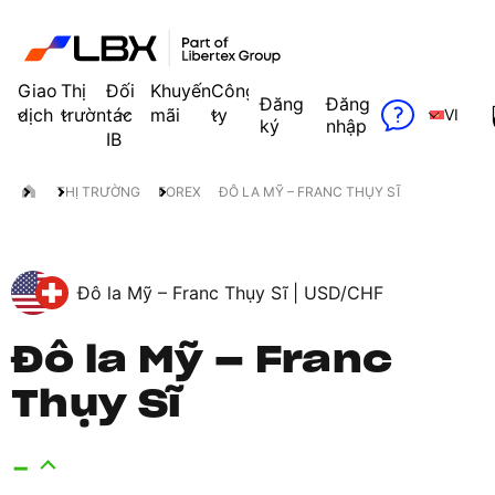
Giao
Thị
Đối
Khuyến
Công
Đăng
Đăng
dịch
trường
tác
mãi
ty
VI
ký
nhập
IB
THỊ TRƯỜNG
FOREX
ĐÔ LA MỸ – FRANC THỤY SĨ
Đô la Mỹ – Franc Thụy Sĩ |
USD/CHF
Đô la Mỹ – Franc
Thụy Sĩ
-