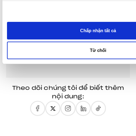
chọn
chấp
thuận
Chấp nhận tất cả
Từ chối
Theo dõi chúng tôi để biết thêm
nội dung: