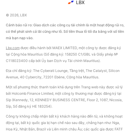
LBX
© 2026, LBX
Cảnh báo rủi ro: Giao dịch các công cụ tài chính là một hoạt động rủi ro,
có thể phát sinh cả lãi cũng như lỗ. Số tiền thua lỗ tối đa bằng với số tiền
mà bạn nạp vào.
Lbx.com
được điều hành bởi MAEX LIMITED, một công ty được đăng ký
tại Cộng hòa Mauritius (Số đăng ký: 158250 C1/GBL và Giấy phép №
С118023400 cấp bởi Ủy ban Dịch vụ Tài chính Mauritius).
Địa chỉ đăng ký: The Cyberati Lounge, Tầng trệt, The Catalyst, Silicon
Avenue, 40 Cybercity, 72201 Ebène, Cộng hòa Mauritius.
Một số phương thức thanh toán khả dụng trên Trang web này được xử lý
bởi Holcomb Finance Limited, một công ty thương mại được đăng ký tại
Síp (Kennedy, 12, KENNEDY BUSINESS CENTRE, Floor 2, 1087, Nicosia,
Síp, Số đăng ký HE 183254).
Công ty không chấp nhận bất kỳ khách hàng nào đến từ, và không hoạt
động tại, bất kỳ quốc gia bị hạn chế nào sau đây, chẳng hạn như: Nga,
Hoa Kỳ, Nhật Bản, Brazil và Liên minh châu Âu; các quốc gia được FATF