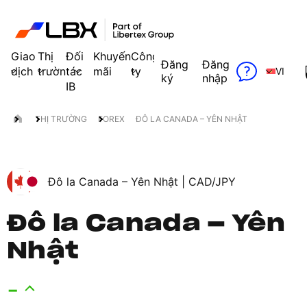
Giao
Thị
Đối
Khuyến
Công
Đăng
Đăng
dịch
trường
tác
mãi
ty
VI
ký
nhập
IB
THỊ TRƯỜNG
FOREX
ĐÔ LA CANADA – YÊN NHẬT
Đô la Canada – Yên Nhật |
CAD/JPY
Đô la Canada – Yên
Nhật
-