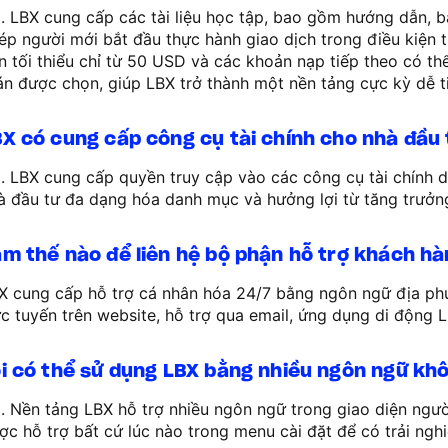
. LBX cung cấp các tài liệu học tập, bao gồm hướng dẫn, b
ép người mới bắt đầu thực hành giao dịch trong điều kiện 
ên tối thiểu chỉ từ 50 USD và các khoản nạp tiếp theo có t
án được chọn, giúp LBX trở thành một nền tảng cực kỳ dễ t
X có cung cấp công cụ tài chính cho nhà đầu
. LBX cung cấp quyền truy cập vào các công cụ tài chính 
à đầu tư đa dạng hóa danh mục và hưởng lợi từ tăng trưởng
m thế nào để liên hệ bộ phận hỗ trợ khách h
X cung cấp hỗ trợ cá nhân hóa 24/7 bằng ngôn ngữ địa phươ
ực tuyến trên website, hỗ trợ qua email, ứng dụng di động
i có thể sử dụng LBX bằng nhiều ngôn ngữ kh
. Nền tảng LBX hỗ trợ nhiều ngôn ngữ trong giao diện ngư
ợc hỗ trợ bất cứ lúc nào trong menu cài đặt để có trải ngh