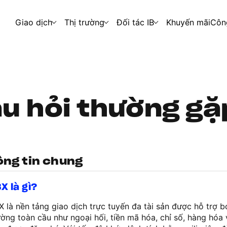
Giao dịch
Thị trường
Đối tác IB
Khuyến mãi
Côn
u hỏi thường gặ
ng tin chung
X là gì?
X là nền tảng giao dịch trực tuyến đa tài sản được hỗ trợ b
ường toàn cầu như ngoại hối, tiền mã hóa, chỉ số, hàng hóa 