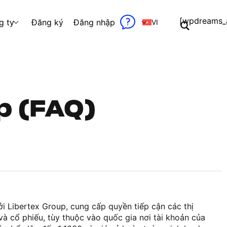
[wpdreams_a
g ty
Đăng ký
Đăng nhập
VI
p (FAQ)
ởi Libertex Group, cung cấp quyền tiếp cận các thị
và cổ phiếu, tùy thuộc vào quốc gia nơi tài khoản của