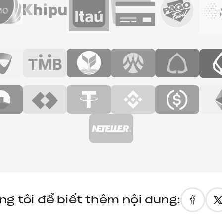
ng tôi để biết thêm nội dung: