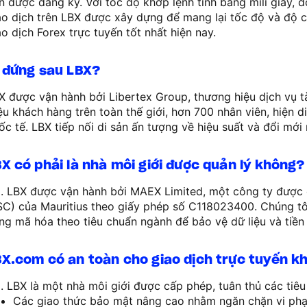
n được đăng ký. Với tốc độ khớp lệnh tính bằng mili giây, 
ao dịch trên LBX được xây dựng để mang lại tốc độ và độ c
ao dịch Forex trực tuyến tốt nhất hiện nay.
i đứng sau LBX?
X được vận hành bởi Libertex Group, thương hiệu dịch vụ t
iệu khách hàng trên toàn thế giới, hơn 700 nhân viên, hiện 
ốc tế. LBX tiếp nối di sản ấn tượng về hiệu suất và đổi mới 
X có phải là nhà môi giới được quản lý không?
. LBX được vận hành bởi MAEX Limited, một công ty được c
SC) của Mauritius theo giấy phép số C118023400. Chúng tôi
ng mã hóa theo tiêu chuẩn ngành để bảo vệ dữ liệu và tiền
X.com có an toàn cho giao dịch trực tuyến k
. LBX là một nhà môi giới được cấp phép, tuân thủ các tiê
Các giao thức bảo mật nâng cao nhằm ngăn chặn vi phạ