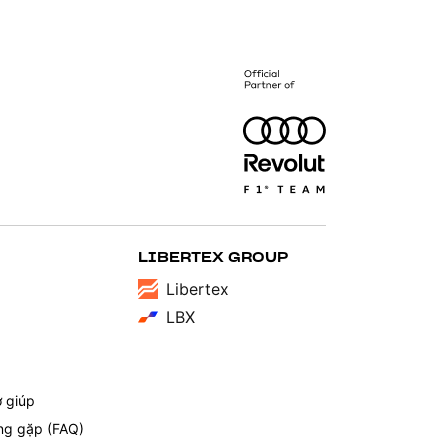
LIBERTEX GROUP
Libertex
LBX
ợ giúp
ng gặp (FAQ)