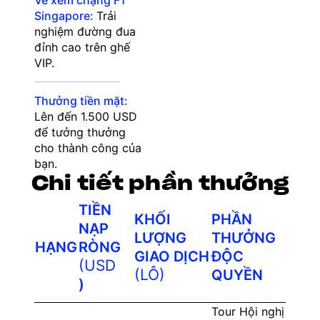
Vé xem chặng F1
Singapore:
Trải
nghiệm đường đua
đỉnh cao trên ghế
VIP.
Thưởng tiền mặt:
Lên đến 1.500 USD
để tưởng thưởng
cho thành công của
bạn.
Chi tiết phần thưởng
TIỀN
KHỐI
PHẦN
NẠP
LƯỢNG
THƯỞNG
HẠNG
RÒNG
GIAO DỊCH
ĐỘC
(USD
(LÔ)
QUYỀN
)
Tour Hội nghị