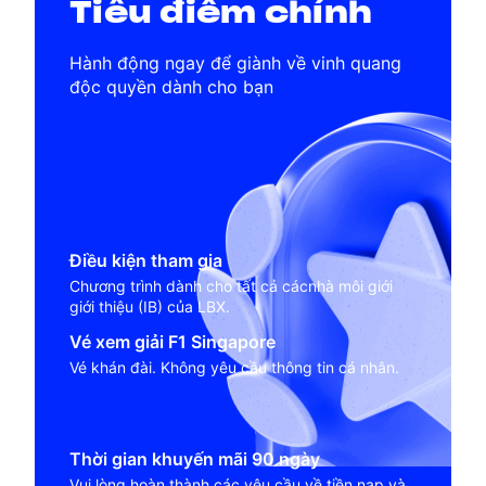
Tiêu điểm chính
Hành động ngay để giành về vinh quang
độc quyền dành cho bạn
Điều kiện tham gia
Chương trình dành cho tất cả cácnhà môi giới
giới thiệu (IB) của LBX.
Vé xem giải F1 Singapore
Vé khán đài. Không yêu cầu thông tin cá nhân.
Thời gian khuyến mãi 90 ngày
Vui lòng hoàn thành các yêu cầu về tiền nạp và