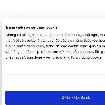
Trang web này sử dụng cookie
Chúng tôi sử dụng cookie để mang đến cho bạn trải nghiệm d
thể. Một số cookie là cần thiết để các tính năng thiết yếu ho
Nạp & rút tiền
qua nhà cung cấp dịch vụ thanh toán ưa
thích của bạn
duy trì phiên đăng nhập, trong khi các cookie khác giúp chún
và thông tin tiếp thị phù hợp hơn với nhu cầu của bạn. Bằng
phép tất cả”
, bạn đồng ý với việc chúng tôi sử dụng cookie.
Lựa
chọn
chấp
thuận
Chấp nhận tất cả