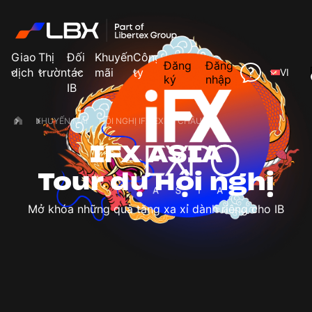
Giao
Thị
Đối
Khuyến
Công
Đăng
Đăng
dịch
trường
tác
mãi
ty
VI
ký
nhập
IB
KHUYẾN MÃI
HỘI NGHỊ IFX EXPO CHÂU Á
IFX ASIA
Tour dự Hội nghị
Mở khóa những quà tặng xa xỉ dành riêng cho IB