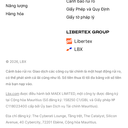
Cảnh báo rủi ro
Năng lượng
Giấy Phép và Quy Định
Hàng hóa
Giấy tờ pháp lý
LIBERTEX GROUP
Libertex
LBX
© 2026, LBX
Cảnh báo rủi ro: Giao dịch các công cụ tài chính là một hoạt động rủi ro,
có thể phát sinh cả lãi cũng như lỗ. Số tiền thua lỗ tối đa bằng với số tiền
mà bạn nạp vào.
Lbx.com
được điều hành bởi MAEX LIMITED, một công ty được đăng ký
tại Cộng hòa Mauritius (Số đăng ký: 158250 C1/GBL và Giấy phép №
С118023400 cấp bởi Ủy ban Dịch vụ Tài chính Mauritius).
Địa chỉ đăng ký: The Cyberati Lounge, Tầng trệt, The Catalyst, Silicon
Avenue, 40 Cybercity, 72201 Ebène, Cộng hòa Mauritius.