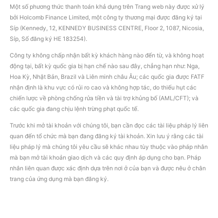
Một số phương thức thanh toán khả dụng trên Trang web này được xử lý
bởi Holcomb Finance Limited, một công ty thương mại được đăng ký tại
Síp (Kennedy, 12, KENNEDY BUSINESS CENTRE, Floor 2, 1087, Nicosia,
Síp, Số đăng ký HE 183254).
Công ty không chấp nhận bất kỳ khách hàng nào đến từ, và không hoạt
động tại, bất kỳ quốc gia bị hạn chế nào sau đây, chẳng hạn như: Nga,
Hoa Kỳ, Nhật Bản, Brazil và Liên minh châu Âu; các quốc gia được FATF
nhận định là khu vực có rủi ro cao và không hợp tác, do thiếu hụt các
chiến lược về phòng chống rửa tiền và tài trợ khủng bố (AML/CFT); và
các quốc gia đang chịu lệnh trừng phạt quốc tế.
Trước khi mở tài khoản với chúng tôi, bạn cần đọc các tài liệu pháp lý liên
quan đến tổ chức mà bạn đang đăng ký tài khoản. Xin lưu ý rằng các tài
liệu pháp lý mà chúng tôi yêu cầu sẽ khác nhau tùy thuộc vào pháp nhân
mà bạn mở tài khoản giao dịch và các quy định áp dụng cho bạn. Pháp
nhân liên quan được xác định dựa trên nơi ở của bạn và được nêu ở chân
trang của ứng dụng mà bạn đăng ký.