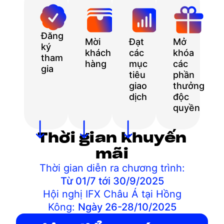
Đăng
Mời
Đạt
Mở
ký
khách
các
khóa
tham
hàng
mục
các
gia
tiêu
phần
giao
thưởng
dịch
độc
quyền
Thời gian khuyến
mãi
Thời gian diễn ra chương trình:
Từ 01/7 tới 30/9/2025
Hội nghị IFX Châu Á tại Hồng
Kông:
Ngày 26-28/10/2025