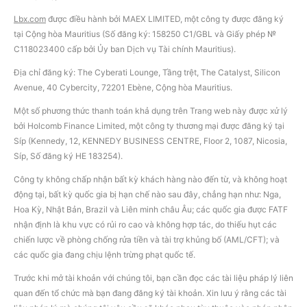
Lbx.com
được điều hành bởi MAEX LIMITED, một công ty được đăng ký
tại Cộng hòa Mauritius (Số đăng ký: 158250 C1/GBL và Giấy phép №
С118023400 cấp bởi Ủy ban Dịch vụ Tài chính Mauritius).
Địa chỉ đăng ký: The Cyberati Lounge, Tầng trệt, The Catalyst, Silicon
Avenue, 40 Cybercity, 72201 Ebène, Cộng hòa Mauritius.
Một số phương thức thanh toán khả dụng trên Trang web này được xử lý
bởi Holcomb Finance Limited, một công ty thương mại được đăng ký tại
Síp (Kennedy, 12, KENNEDY BUSINESS CENTRE, Floor 2, 1087, Nicosia,
Síp, Số đăng ký HE 183254).
Công ty không chấp nhận bất kỳ khách hàng nào đến từ, và không hoạt
động tại, bất kỳ quốc gia bị hạn chế nào sau đây, chẳng hạn như: Nga,
Hoa Kỳ, Nhật Bản, Brazil và Liên minh châu Âu; các quốc gia được FATF
nhận định là khu vực có rủi ro cao và không hợp tác, do thiếu hụt các
chiến lược về phòng chống rửa tiền và tài trợ khủng bố (AML/CFT); và
các quốc gia đang chịu lệnh trừng phạt quốc tế.
Trước khi mở tài khoản với chúng tôi, bạn cần đọc các tài liệu pháp lý liên
quan đến tổ chức mà bạn đang đăng ký tài khoản. Xin lưu ý rằng các tài