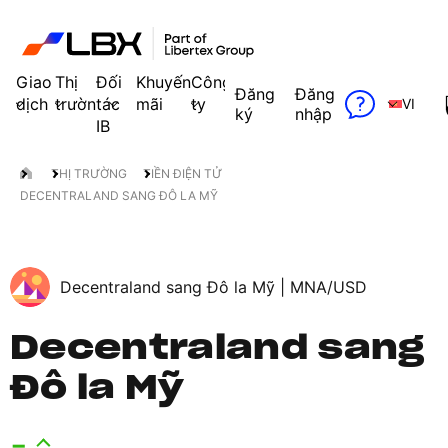
Giao
Thị
Đối
Khuyến
Công
Đăng
Đăng
dịch
trường
tác
mãi
ty
VI
ký
nhập
IB
THỊ TRƯỜNG
TIỀN ĐIỆN TỬ
DECENTRALAND SANG ĐÔ LA MỸ
Decentraland sang Đô la Mỹ |
MNA/USD
Decentraland sang
Đô la Mỹ
-