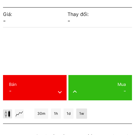
Giá:
Thay đổi:
-
-
Bán
Mua
-
-
30m
1h
1d
1w