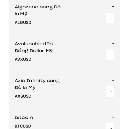
-
Algorand sang Đô
la Mỹ
-
ALGUSD
-
Avalanche đến
Đồng Dollar Mỹ
-
AVXUSD
-
Axie Infinity sang
Đô la Mỹ
-
AXSUSD
-
bitcoin
BTCUSD
-