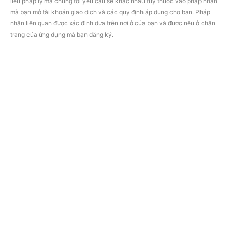
liệu pháp lý mà chúng tôi yêu cầu sẽ khác nhau tùy thuộc vào pháp nhân
mà bạn mở tài khoản giao dịch và các quy định áp dụng cho bạn. Pháp
nhân liên quan được xác định dựa trên nơi ở của bạn và được nêu ở chân
trang của ứng dụng mà bạn đăng ký.