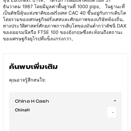
หุ้น Euronext ปารีส。 ได้รับการเผยแพร่ตั้งแต่วันที่ 31
ธันวาคม 1987 โดยมีมูลค่าพื้นฐานที่ 1000 pips。 ในฐานะที่
เป็นดัชนีหุ้นแห่งชาติของฝรั่งเศส CAC 40 ขึ้นอยู่กับการเติบโต
โดยรวมของเศรษฐกิจฝรั่งเศสและศักยภาพของบริษัทท้องถิ่น。
ทางประวัติศาสตร์ศักยภาพการเติบโตของมันต่ำกว่าดัชนี DAX
ของเยอรมนีหรือ FTSE 100 ของอังกฤษซึ่งสะท้อนถึงสถานะ
ของเศรษฐกิจยุโรปที่แข็งแกร่งกว่า。
ค้นพบเพิ่มเติม
คุณอาจรู้สึกสนใจ:
-
China H Cash
ChinaH
-