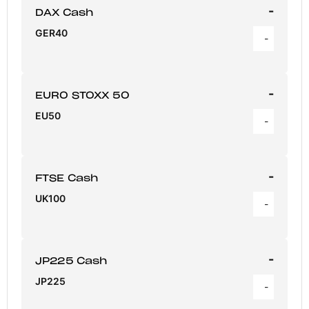
-
DAX Cash
GER40
-
-
EURO STOXX 50
EU50
-
-
FTSE Cash
UK100
-
-
JP225 Cash
JP225
-