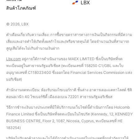
LBX
สินค้าโภคภัณฑ์
© 2026, LBX
คำเตือนเกี่ยวกับความเสี่ยง: การซื้อขายตราสารทางการเงินเป็นกิจกรรมที่มีความ
เสี่ยงและอาจทำให้เกิดทั้งผลกำไรและ/หรือขาดทุนได้ โดยจำนวนเงินที่สามารถ
สูญเสียได้จะไม่เกินจำนวนเงินฝาก
Lbx.com
อยู่ภายใต้การดำเนินงานของ MAEX LIMITED ซึ่งเป็นบริษัทที่จด
ทะเบียนอยู่ในสาธารณรัฐมอริเชียส (ทะเบียนเลขที่ 158250 C1/GBL และใบ
อนุญาตเลขที่ С118023400 ซึ่งออกโดย Financial Services Commission แห่ง
มอริเชียส)
สำนักงานจดทะเบียน: ห้องรับรองไซเบอร์ราติ ชั้นล่าง อาคารเดอะแคทาไลสต์ ซิลิ
คอนอเวนิว 40 ไซเบอร์ซิตี้ เมืองเอเบเน 72201 สาธารณรัฐมอริเชียส
วิธีการชำระเงินบางประเภทที่มีให้บริการบนเว็บไซต์นี้ดำเนินการโดย Holcomb
Finance Limited ซึ่งเป็นบริษัทที่จดทะเบียนในไซปรัส (Kennedy, 12, KENNEDY
BUSINESS CENTRE, Floor 2, 1087, Nicosia, Cyprus, ทะเบียนเลขที่ HE
183254)
บริษัทไม่รับลูกค้าจากและไม่ได้มีการดำเนินงานอยู่ในประเทศที่ถูกจำกัดการให้