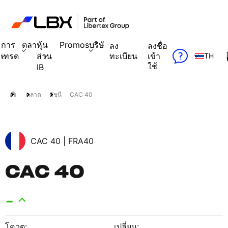
การ
ตลาด
หุ้น
Promos
บริษัท
ลง
ลงชื่อ
เทรด
ส่วน
ทะเบียน
เข้า
TH
ใช้
IB
ตลาด
ดัชนี
CAC 40
CAC 40 |
FRA40
CAC 40
-
โควต:
เปลี่ยน: