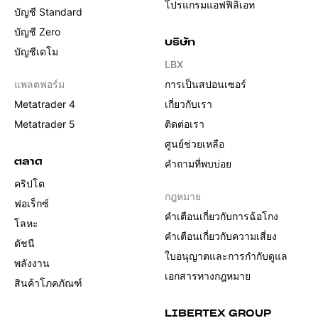
โปรแกรมแอฟฟิลิเอท
บัญชี Standard
บัญชี Zero
บริษัท
บัญชีเดโม
LBX
แพลตฟอร์ม
การเป็นสปอนเซอร์
Metatrader 4
เกี่ยวกับเรา
Metatrader 5
ติดต่อเรา
ศูนย์ช่วยเหลือ
ตลาด
คำถามที่พบบ่อย
คริปโต
กฎหมาย
ฟอเร็กซ์
คำเตือนเกี่ยวกับการฉ้อโกง
โลหะ
คำเตือนเกี่ยวกับความเสี่ยง
ดัชนี
ใบอนุญาตและการกำกับดูแล
พลังงาน
เอกสารทางกฎหมาย
สินค้าโภคภัณฑ์
LIBERTEX GROUP