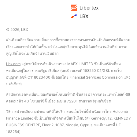
Libertex
LBX
© 2026, LBX
คำเตือนเกี่ยวกับความเสี่ยง: การซื้อขายตราสารทางการเงินเป็นกิจกรรมที่มีความ
เสี่ยงและอาจทำให้เกิดทั้งผลกำไรและ/หรือขาดทุนได้ โดยจำนวนเงินที่สามารถ
สูญเสียได้จะไม่เกินจำนวนเงินฝาก
Lbx.com
อยู่ภายใต้การดำเนินงานของ MAEX LIMITED ซึ่งเป็นบริษัทที่จด
ทะเบียนอยู่ในสาธารณรัฐมอริเชียส (ทะเบียนเลขที่ 158250 C1/GBL และใบ
อนุญาตเลขที่ С118023400 ซึ่งออกโดย Financial Services Commission แห่ง
มอริเชียส)
สำนักงานจดทะเบียน: ห้องรับรองไซเบอร์ราติ ชั้นล่าง อาคารเดอะแคทาไลสต์ ซิลิ
คอนอเวนิว 40 ไซเบอร์ซิตี้ เมืองเอเบเน 72201 สาธารณรัฐมอริเชียส
วิธีการชำระเงินบางประเภทที่มีให้บริการบนเว็บไซต์นี้ดำเนินการโดย Holcomb
Finance Limited ซึ่งเป็นบริษัทที่จดทะเบียนในไซปรัส (Kennedy, 12, KENNEDY
BUSINESS CENTRE, Floor 2, 1087, Nicosia, Cyprus, ทะเบียนเลขที่ HE
183254)