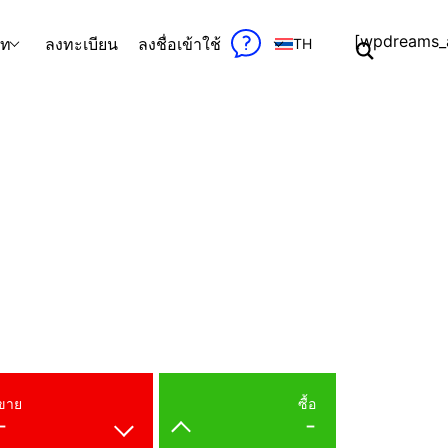
[wpdreams_a
ัท
ลงทะเบียน
ลงชื่อเข้าใช้
TH
ขาย
ซื้อ
-
-