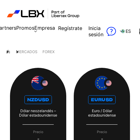
artners
Promos
Empresa
Regístrate
Inicia
ES
sesión
MERCADOS
FOREX
NZDUSD
EURUSD
Dólar neozelandés –
Euro / Dólar
Dólar estadounidense
estadounidense
Precio
Precio
-
-