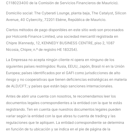
С118023400 de la Comisión de Servicios Financieros de Mauricio).
Domicilio social: The Cyberati Lounge, planta baja, The Catalyst, Silicon
Avenue, 40 Cybercity, 72201 Ebène, República de Mauricio.
Ciertos métodos de pago disponibles en este sitio web son procesados
por Holcomb Finance Limited, una sociedad mercantil registrada en
Chipre (Kennedy, 12, KENNEDY BUSINESS CENTRE, piso 2, 1087
Nicosia, Chipre; n.º de registro HE 183254).
La Empresaa no acepta ningún cliente ni opera en ninguno de los
siguientes países restringidos: Rusia, EEUU, Japón, Brasil ni en la Unión
Europea; países identificados por el GAFI como jurisdicciones de alto
riesgo y no cooperativas que tienen deficiencias estratégicas en materia
de ALD/CFT; y países que están bajo sanciones internacionales.
Antes de abrir una cuenta con nosotros, te recomendamos leer los
documentos legales correspondientes a la entidad con la que te estás
registrando. Ten en cuenta que nuestros documentos legales pueden
variar según la entidad con la que abras tu cuenta de trading y las
regulaciones que te apliquen. La entidad correspondiente se determina
en función de tu ubicación y se indica en el pie de página de la