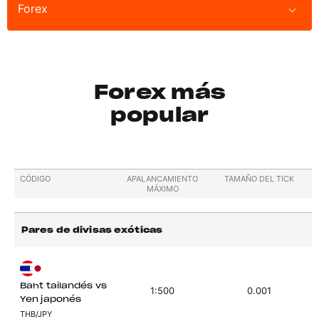
Forex
Forex más
popular
CÓDIGO
APALANCAMIENTO
TAMAÑO DEL TICK
MÁXIMO
Pares de divisas exóticas
Baht tailandés vs
1:500
0.001
Yen japonés
THB/JPY